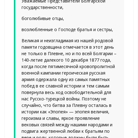
Уважаемые Представители Болгарской
государственности,
боголюбивые отцы,
возлюбленные о Господе братья и сестры,
Великая и неизгладимая из нашей родовой
памяти годовщина отмечается в этот день
не только в Плевне, но и по всей Болгарии –
140-летие далекого 10 декабря 1877 года,
когда после пятимесячной кровопролитной
военной кампании героическая русская
армия одержала одну из самых памятных
побед в ее славной истории и тем самым
повернула весь ход освободительной для
нас Русско-турецкой войны. Поэтому не
случайно, что битва за Плевну осталась в
истории как «Эпопея» — эпопея величия,
героизма и славы, яркое проявление
вековых связей между нашими народами и
подвига жертвенной любви к братьям по
вере и роду, которые должны были быть