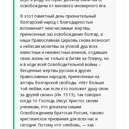
освобождены от векового иноверного ига.
В этот памятный день признательный
болгарский народ с благодарностью
вспоминает неисчислимые жертвы,
принесенные за) освобождение болгар, а
наша Православная Церковь снова возносит
к небесам молитвы за упокой душ всех
известных и неизвестных воинов, отдавших
свою жизнь не только в битве за Плевну, но
и в ходе всей Освободительной войны –
бесценные жертвы русских и других
православных народов, принесенных на
алтарь болгарской свободы. «Нет больше
той любви, как если кто положит душу свою
за друзей своих» (Ин. 15:13), так говорил
когда-то Господь Иисус Христос своим
ученикам, это доказала нашим
Освобождением братская Россия, таково
христианское призвания для всех нас и
сегодня. Потому что «любовь, — как