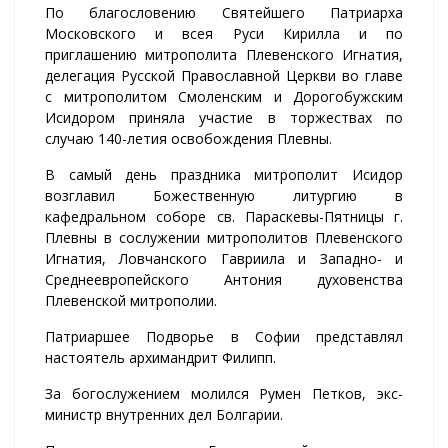
По благословению Святейшего Патриарха
Московского и всея Руси Кирилла и по
приглашению митрополита Плевенского Игнатия,
делегация Русской Православной Церкви во главе
с митрополитом Смоленским и Дорогобужским
Исидором приняла участие в торжествах по
случаю 140-летия освобождения Плевны.
В самый день праздника митрополит Исидор
возглавил Божественную литургию в
кафедральном соборе св. Параскевы-Пятницы г.
Плевны в сослужении митрополитов Плевенского
Игнатия, Ловчанского Гавриила и Западно- и
Среднеевропейского Антония духовенства
Плевенской митрополии.
Патриаршее Подворье в Софии представлял
настоятель архимандрит Филипп.
За богослужением молился Румен Петков, экс-
министр внутренних дел Болгарии.