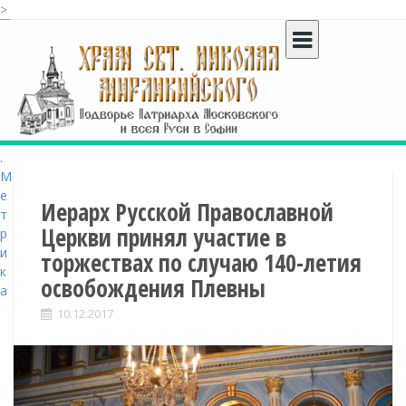
>
S
k
i
p
t
o
c
o
n
t
Иерарх Русской Православной
e
Церкви принял участие в
n
торжествах по случаю 140-летия
t
освобождения Плевны
10.12.2017