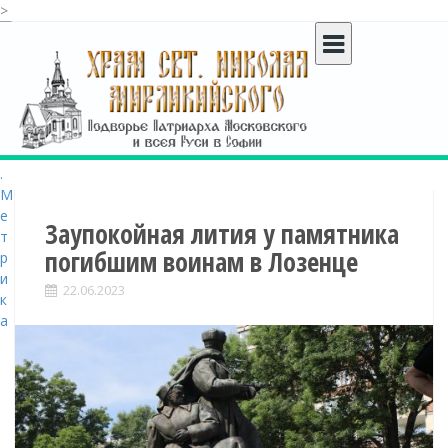
>
S
k
i
p
t
o
c
o
n
t
Заупокойная лития у памятника
e
погибшим воинам в Лозенце
n
t
22.06.2023