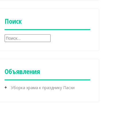
б
р
и
к
Поиск
и
Н
а
й
т
и
:
Объявления
Уборка храма к празднику Пасхи