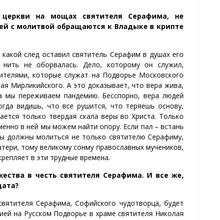
 церкви на мощах святителя Серафима, не
ей с молитвой обращаются к Владыке в крипте
, какой след оставил святитель Серафим в душах его
 н
ить не оборвалась. Дело, которому он служил,
ителями, которые служат на Подворье Московского
лая Мирликийского
. А это доказывает, что вера жива,
да мы переживаем пандемию. Бесспорно, вера людей
огда видишь, что все рушится, что теряешь основу,
ается только твердая скала веры во Христа. Только
енно в ней мы можем найти опору. Если пал – встань
ы должны молиться не только святителю Серафиму,
тери, тому великому сонму православных мучеников,
крепляет в эти трудные времена.
жества
в честь святителя Серафима. И все же,
дата?
святителя Серафима, Софийского чудотворца, будет
ией на Русском Подворье в храме святителя Николая