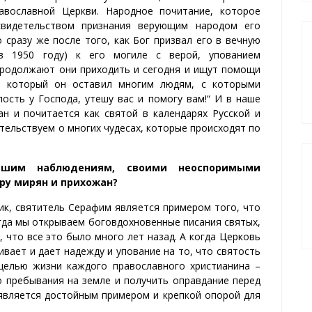
вославн
ой Це
ркв
и
.
Н
ародн
ое
почит
ание
, кото
рое
свидетел
ь
ств
ом признания
верующим народом его
 сразу же после того, как Бог
при
звал
его в вечную
 1950 году
)
к его могиле
с верой, у
пование
м
продолжают они приходить и сегодня
и ищут помощи
 кото
рый он
остав
ил
мно
гим людям,
с кото
рыми
ость у Господа, утешу вас и помогу вам
!“
И
в наше
ан
и
почита
ется как
св
я
т
ой
в календар
ях
Ру
с
ск
ой
и
етельствуем о
мног
их
чудеса
х
, кото
рые происходят
по
аши
м
наблюдения
м
, свои
ми
неоспорим
ым
и
р
у
мирян и
прихожан
?
ик, святитель Серафим является примером того, что
гда мы открываем боговдохновенные писания святых,
, что все это было много лет назад. А когда Церковь
вает и дает надежду и упование на то, что святость
целью жизни каждого православного христианина –
о пребывания на земле
и получить оправдание перед
является достойным примером и крепкой опорой для