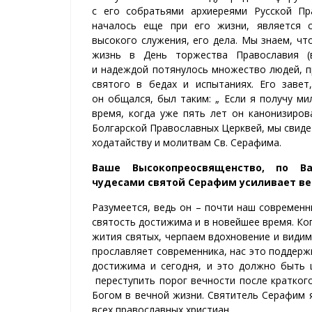
с
его
с
о
брат
ь
я
ми
архиере
ям
и Ру
с
ск
ой
Пра
началось
е
ще при
его
жи
зни
, является
высокого служения,
его дел
а
.
Мы знаем, что
жизнь
в День торжества Православия
(в
и
надежд
ой
потянулось множество людей, 
святого в бедах и испытаниях
.
Его
завет,
он
общ
ался, был таким
: „
Если я получу мил
врем
я, когда уже
п
ять лет он
канонизир
ов
Б
о
лгарск
ой
Православн
ых
Ц
е
ркв
ей, мы свид
ходат
айству
и молитв
ам
Св. Серафим
а
.
Ваше В
ы
сокопреосв
я
щенство,
по
В
чудеса
ми
святой
Серафим
у
сил
и
ва
ет
в
е
Разумеется, ведь он – почти наш современн
святость достижима и в новейшее время. Ко
жития святых, черпаем
вдохновение и видим
прославляет современника, нас это
поддержи
достижима и сегодня, и это должно быть 
переступить порог вечности
посл
е кратког
Богом в вечной жизни. Святитель Серафим 
всех православных христиан.