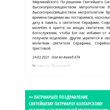
Мирликийского. По решению Святейшего Сино
Высокопреосвященством митрополитом В
Высокопреосвященством митрополитом Вр
времена пандемии мы постараемся, насколь
дату в память о святителе
Серафиме, Софий
молебен в крипте на мощах святителя. 
богослужении, чтобы Бог нас избавил от э
получили исцеление. Другие укрепятся в св
молитвам святителя Серафима, Софийск
Христовой.
24.02.2021
Оля Ал-Ахмед БТА
Новости
permalink
P
ПАТРИАРШЕЕ ПОЗДРАВЛЕНИЕ
o
СВЯТЕЙШЕМУ ПАТРИАРХУ БОЛГАРСКОМУ