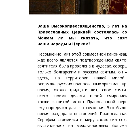
Ваше Высокопреосвященство, 5 лет на
Православных Церквей состоялась
с
Можем ли
мы сказать
, ч
то
свя
на
ши
народ
ы
и
Це
ркви?
Нес
о
мненно
,
акт
этой
с
о
вместн
ой
канониза
ж
д
е
вс
ег
о
является
подтверждение
м
свято
святителя была проявлена в
чудеса
х
,
совер
только
бол
гарски
м
и
русским
святым
,
он
здесь
, на те
р
ритори
и
наш
ей
мил
ой
окормлял
ру
с
ски
х
православн
ых
христи
а
н
, п
время
, около трид
цати лет
,
свое свят
всего
свои
ми
дела
ми
, в
е
р
ой
, смирение
также
защитой
истин
П
равославн
ой
в
е
р
е
му
определил
для его служения
.
Это было
врем
я
раздор
а
и
нестроений
.
П
равославна
Серафим
стрем
ился в
м
еру своих
сил
сохр
выступлениях
на международн
ых
форум
а