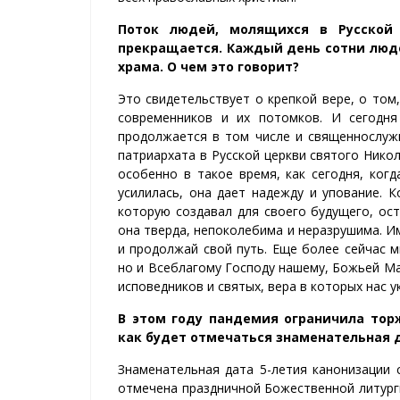
Поток людей, молящихся в Русской
прекращается. Каждый день сотни люд
храма. О чем это говорит?
Это свидетельствует о крепкой вере, о том
современников и их потомков.
И сегодня
продолжается в том числе и священнослуж
патриархата в Русской церкви святого Нико
особенно в такое время, как сегодня, ког
усилилась, она дает надежду и упование. К
которую создавал для своего будущего, ост
она тверда, непоколебима и неразрушима. Им
и продолжай свой путь. Еще более сейчас
м
но и Всеблагому Господу нашему, Божьей Ма
исповедников и святых, вера в которых нас у
В этом году пандемия
ограничила тор
как будет отмечаться знаменательная 
Знаменательная дата
5
-летия
канонизации 
отмечена праздничной Божественной литург