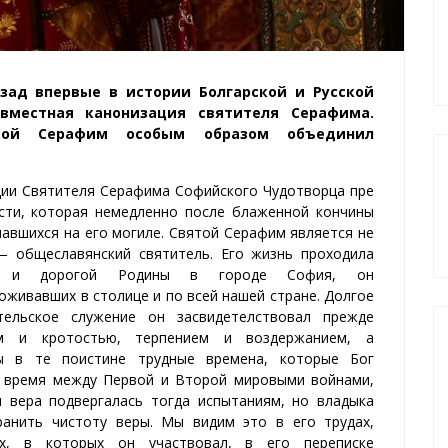
зад впервые в истории Болгарской и Русской
овместная
канонизация
святителя Серафима
.
той
Серафим
особым образом
об
ъ
единил
ци
и
Св
я
ти
теля
Серафим
а
Софийск
ого
Чудотвор
ца
пре
ст
и
, кото
рая немедленно после
блаженн
ой
кончин
ы
шавшихся
на его
могиле
. Св
я
т
ой
Серафим
является не
—
обще
славянски
й
св
я
тител
ь. Е
го
жи
знь
пр
оходила
и
дорогой Р
один
ы
в г
о
р
о
д
е
София,
он
роживавших
в столиц
е
и
по всей
нашей
стран
е
.
Долгое
ительское
служение
он
засвидетелств
о
ва
л
пре
жде
м
и кротост
ью
,
т
е
рпение
м
и в
о
зд
е
ржание
м, а
ы
в те
по
истин
е
трудн
ые
времена, кото
рые
Бог
врем
я
между П
е
рв
ой
и Втор
ой мировыми
войн
ами
,
я
в
е
ра
подвергалась тогда
и
с
п
ы
тани
ям
, но
владыка
анить
чистот
у
в
е
р
ы
.
М
ы видим
это
в его трудах,
х,
в кото
рых он
участв
ов
ал, в
его переписке