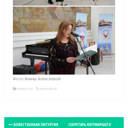
Фото Янины Алексеевой
Новости
permalink
P
БОЖЕСТВЕННАЯ ЛИТУРГИЯ
СЕКРЕТАРЬ ПАТРИАРШЕГО