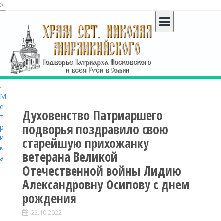
>
S
k
i
p
t
o
c
o
n
t
Духовенство Патриаршего
e
подворья поздравило свою
n
старейшую прихожанку
t
ветерана Великой
Отечественной войны Лидию
Александровну Осипову с днем
рождения
23.10.2022