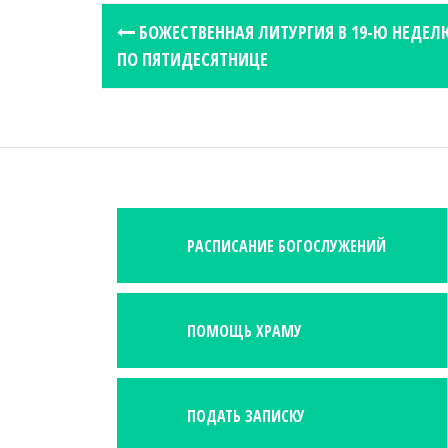
P
БОЖЕСТВЕННАЯ ЛИТУРГИЯ В 19-Ю НЕДЕЛ
o
ПО ПЯТИДЕСЯТНИЦЕ
s
t
n
a
v
i
РАСПИСАНИЕ БОГОСЛУЖЕНИЙ
g
a
t
i
ПОМОЩЬ ХРАМУ
o
n
ПОДАТЬ ЗАПИСКУ