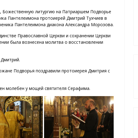
е, Божественную литургию на Патриаршем Подворье
ника Пантелеимона протоиерей Дмитрий Тухчиев в
ченика Пантелеимона диакона Александра Морозова.
единстве Православной Церкви и сохранении Церкви
тении была вознесена молитва о восстановлении
 Дмитрий.
хожане Подворья поздравили протоиерея Дмитрия с
ен молебен у мощей святителя Серафима.