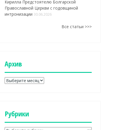
Кирилла Предстоятелю Болгарской
Православной Церкви с годовщиной
интронизации
30.06.2026
Все статьи >>>
Aрхив
A
р
х
и
в
Рубрики