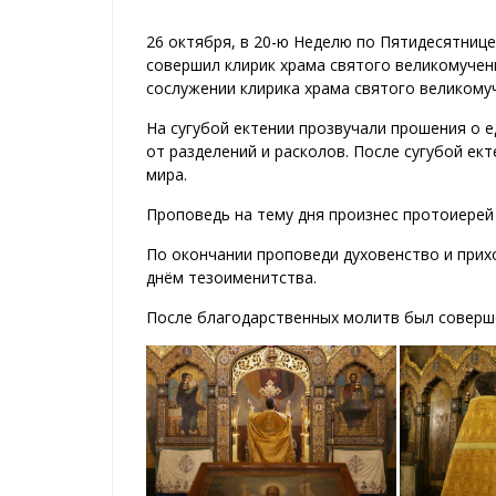
26 октября, в 20-ю Неделю по Пятидесятниц
совершил клирик храма святого великомуче
сослужении клирика храма святого великому
На сугубой ектении прозвучали прошения о 
от разделений и расколов. После сугубой ек
мира.
Проповедь на тему дня произнес протоиерей
По окончании проповеди духовенство и при
днём тезоименитства.
После благодарственных молитв был соверш