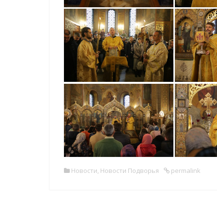
Новости
,
Новости Подворья
permalink