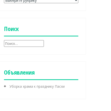
Р
у
б
р
и
к
Поиск
и
Н
а
й
т
и
:
Объявления
Уборка храма к празднику Пасхи