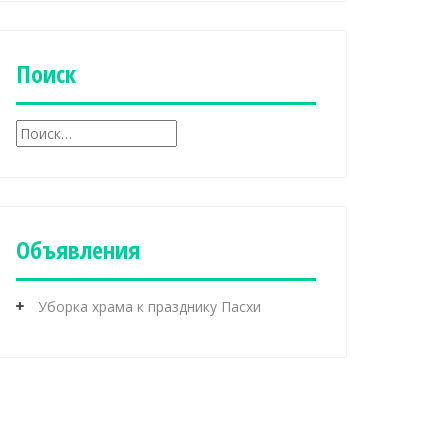
б
р
и
к
Поиск
и
Н
а
й
т
и
:
Объявления
Уборка храма к празднику Пасхи