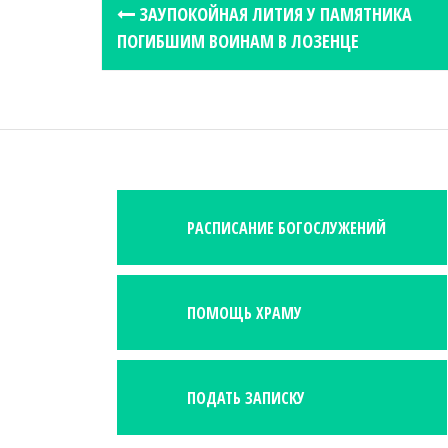
P
ЗАУПОКОЙНАЯ ЛИТИЯ У ПАМЯТНИКА
o
ПОГИБШИМ ВОИНАМ В ЛОЗЕНЦЕ
s
t
n
a
v
i
РАСПИСАНИЕ БОГОСЛУЖЕНИЙ
g
a
t
i
ПОМОЩЬ ХРАМУ
o
n
ПОДАТЬ ЗАПИСКУ