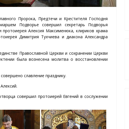
славного Пророка, Предтечи и Крестителя Господня
риаршем Подворье совершил секретарь Подворья
и протоиерея Алексия Максименюка, клириков храма
отоиерея Димитрия Тухчиева и диакона Александра
 единстве Православной Церкви и сохранении Церкви
 ектении была вознесена молитва о восстановлении
совершено славление празднику.
Алексий.
творца совершил протоиерей Евгений в сослужении