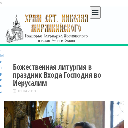
>
S
k
i
p
t
o
c
o
n
t
Божественная литургия в
e
праздник Входа Господня во
n
Иерусалим
t
01.04.2018