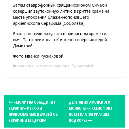
Затем ставрофорный священноэконом Симеон
совершил заупокойную литию в крипте храма на
месте упокоения блаженнопочившего
архиепископа Серафима (Соболева).
Божественную литургию в приписном храме св.
вмч. Пантелеимона в Княжево совершил иерей
Димитрий.
Фото Иванки Руснаковой.
Новости
,
Новости Подворья
permalink
P
«МОЛИТВА ОБЪЕДИНИТ
ДЕЛЕГАЦИЯ АФОНСКОГО
УКРАИНУ» ИЕРАРХИ
МОНАСТЫРЯ КСЕНОФОНТ
o
ПРАВОСЛАВНЫХ ЦЕРКВЕЙ ОБ
ПОСЕТИЛА ПАТРИАРШЕЕ
s
УКРАИНЕ И ЕЕ ЦЕРКВИ
ПОДВОРЬЕ
t