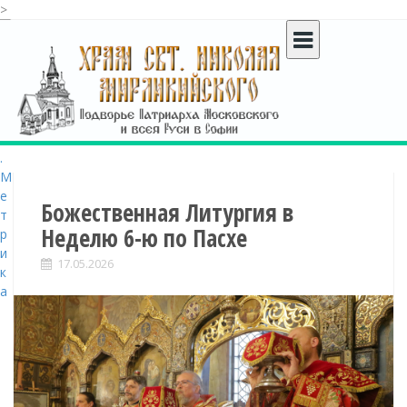
>
S
k
i
p
t
o
c
o
n
t
Божественная Литургия в
e
Неделю 6-ю по Пасхе
n
t
17.05.2026