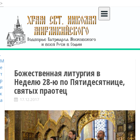
>
S
k
i
p
t
o
c
o
n
t
Божественная литургия в
e
Неделю 28-ю по Пятидесятнице,
n
святых праотец
t
17.12.2017