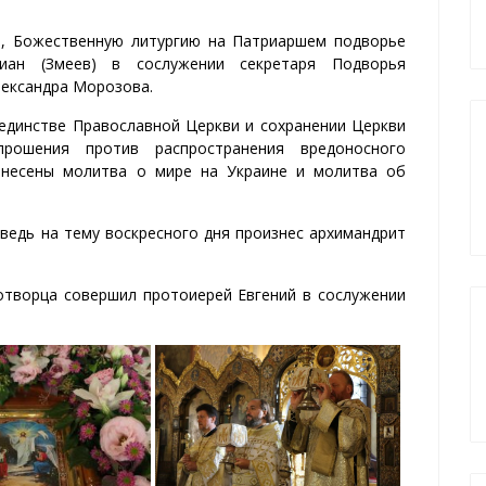
е, Божественную литургию на Патриаршем подворье
сиан (Змеев) в сослужении секретаря Подворья
лександра Морозова.
 единстве Православной Церкви и сохранении Церкви
рошения против распространения вредоносного
ознесены молитва о мире на Украине и молитва об
ведь на тему воскресного дня произнес архимандрит
творца совершил протоиерей Евгений в сослужении