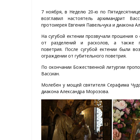
7 ноября, в Неделю 20-ю по Пятидесятниц
возглавил настоятель архимандрит Вас
протоиерея Евгения Павельчука и диакона А
На сугубой ектении прозвучали прошения о
от разделений и расколов, а также п
поветрия. После сугубой ектении были в
ограждении от губительного поветрия.
По окончании Божественной литургии пропо
Вассиан.
Молебен у мощей святителя Серафима Чудо
диакона Александра Морозова.