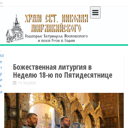
>
S
k
i
p
t
o
c
o
n
t
Божественная литургия в
e
Неделю 18-ю по Пятидесятнице
n
t
11.10.2020