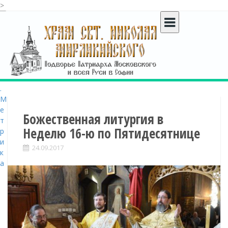
>
S
k
i
p
t
o
c
o
n
t
Божественная литургия в
e
Неделю 16-ю по Пятидесятнице
n
t
24.09.2017