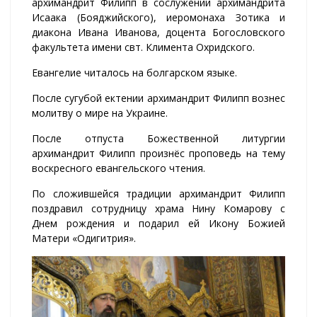
архимандрит Филипп в сослужении архимандрита
Исаака (Бояджийского), иеромонаха Зотика и
диакона Ивана Иванова, доцента Богословского
факультета имени свт. Климента Охридского.
Евангелие читалось на болгарском языке.
После сугубой ектении архимандрит Филипп вознес
молитву о мире на Украине.
После отпуста Божественной литургии
архимандрит Филипп произнёс проповедь на тему
воскресного евангельского чтения.
По сложившейся традиции архимандрит Филипп
поздравил сотрудницу храма Нину Комарову с
Днем рождения и подарил ей Икону Божией
Матери «Одигитрия».