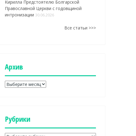
Кирилла Предстоятелю Болгарской
Православной Церкви с годовщиной
интронизации
30.06.2026
Все статьи >>>
Aрхив
A
р
х
и
в
Рубрики