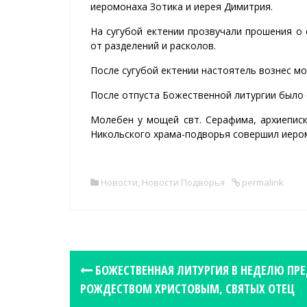
иеромонаха Зотика и иерея Димитрия.
На сугубой ектении прозвучали прошения о
от разделений и расколов.
После сугубой ектении настоятель вознес мо
После отпуста Божественной литургии было 
Молебен у мощей свт. Серафима, архиеписк
Никольского храма-подворья совершил иеро
Новости
,
Новости Подворья
permalink
P
БОЖЕСТВЕННАЯ ЛИТУРГИЯ В НЕДЕЛЮ ПР
o
РОЖДЕСТВОМ ХРИСТОВЫМ, СВЯТЫХ ОТЕЦ