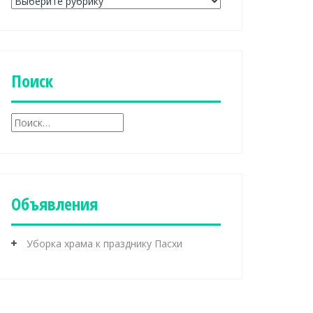
Р
у
б
р
и
к
Поиск
и
Н
а
й
т
и
:
Объявления
Уборка храма к празднику Пасхи