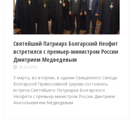
Святейший Патриарх Болгарский Неофит
встретился с премьер-министром России
Дмитрием Медведевым
05.03.2019
5 марта, во вторник, в здании Священного Синода
Болгарской Православной Церкви состоялась
встреча Святейшего Патриарха Болгарского
Неофита с премьер-министром России Дмитрием
Анатольевичем Медведевым.