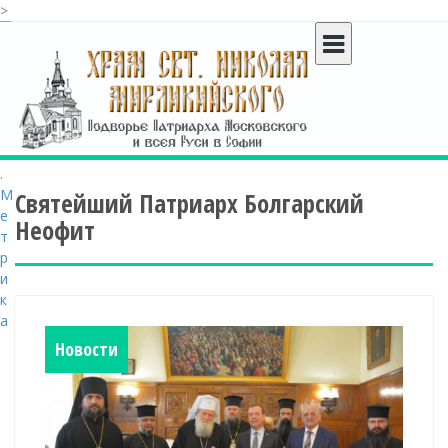
>
S
k
i
p
t
o
c
o
Святейший Патриарх Болгарский
n
t
Неофит
e
n
t
Новости