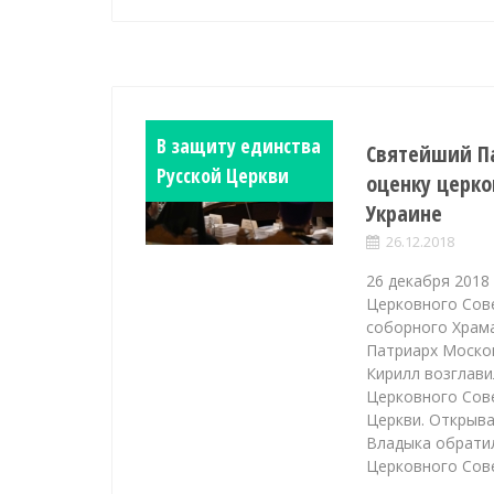
В защиту единства
Святейший П
Русской Церкви
оценку церк
Украине
26.12.2018
26 декабря 2018
Церковного Сов
соборного Храм
Патриарх Москов
Кирилл возглави
Церковного Сов
Церкви. Открыва
Владыка обрати
Церковного Сов