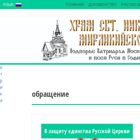
>
ЯЗЫК:
ГЛАВНАЯ
ДУХОВЕНСТВО
РАСПИСА
S
k
i
p
t
o
c
o
n
t
e
n
t
обращение
В защиту единства Русской Церкви