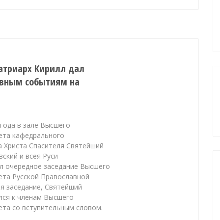
атриарх Кирилл дал
овным событиям на
 года в зале Высшего
ета кафедрального
а Христа Спасителя Святейший
ский и всея Руси
л очередное заседание Высшего
ета Русской Православной
я заседание, Святейший
лся к членам Высшего
ета со вступительным словом.