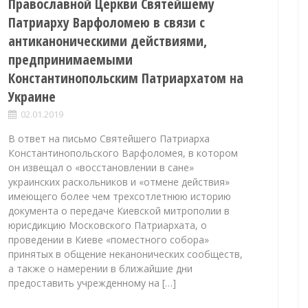
Православной Церкви Святейшему
Патриарху Варфоломею в связи с
антиканоническими действиями,
предпринимаемыми
Константинопольским Патриархатом на
Украине
02.01.2019
В ответ на письмо Святейшего Патриарха
Константинопольского Варфоломея, в котором
он извещал о «восстановлении в сане»
украинских раскольников и «отмене действия»
имеющего более чем трехсотлетнюю историю
документа о передаче Киевской митрополии в
юрисдикцию Московского Патриархата, о
проведении в Киеве «поместного собора»
принятых в общение неканонических сообществ,
а также о намерении в ближайшие дни
предоставить учрежденному на […]