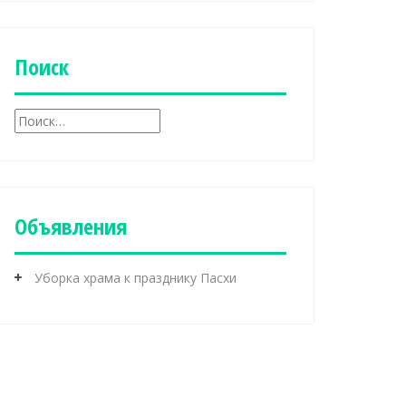
б
р
и
к
Поиск
и
Н
а
й
т
и
:
Объявления
Уборка храма к празднику Пасхи