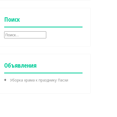
б
р
и
к
Поиск
и
Н
а
й
т
и
:
Объявления
Уборка храма к празднику Пасхи