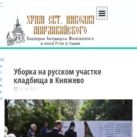
>
S
k
i
p
t
o
c
o
n
t
Уборка на русском участке
e
кладбища в Княжево
n
t
01.06.2017