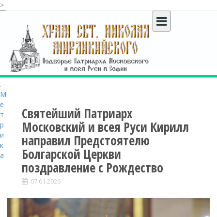
>
S
k
i
p
t
o
c
o
n
t
Святейший Патриарх
e
Московский и всея Руси Кирилл
n
направил Предстоятелю
t
Болгарской Церкви
поздравление с Рождество
07.01.2026