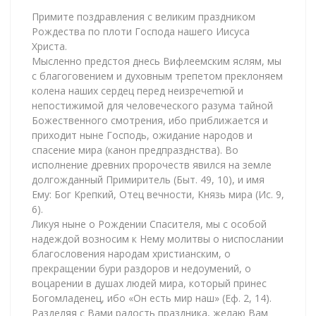
Примите поздравления с великим праздником
Рождества по плоти Господа нашего Иисуса
Христа.
Мысленно предстоя днесь Вифлеемским яслям, мы
с благоговением и духовным трепетом преклоняем
колена наших сердец перед неизречеmюй и
непостижимой для человеческого разума тайной
Божественного смотре­ния, ибо приближается и
приходит ныне Господь, ожидание народов и
спасение мира (канон предпразднства). Во
исполнение древних пророчеств явился на земле
долгожданный Примиритель (Быт. 49, 10), и имя
Ему: Бог Крепкий, Отец вечности, Князь мира (Ис. 9,
6).
Ликуя ныне о Рождении Спасителя, мы с особой
надеждой возносим к Нему молитвы о ниспослании
благословения народам христианским, о
прекращении бури раздоров и недоумений, о
воцарении в душах людей мира, который принес
Богомладенец, ибо «Он есть мир наш» (Еф. 2, 14).
Разделяя с Вами радость праздника, желаю Вам