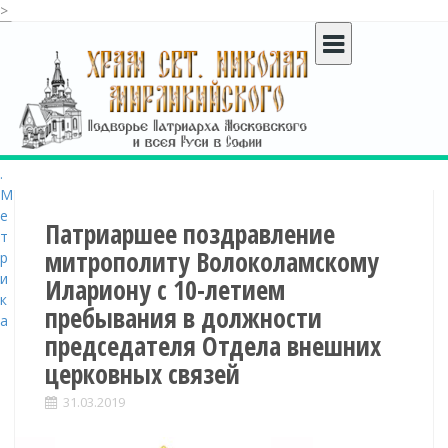
>
S
k
i
p
t
o
c
o
n
t
Патриаршее поздравление
e
митрополиту Волоколамскому
n
Илариону с 10-летием
t
пребывания в должности
председателя Отдела внешних
церковных связей
31.03.2019