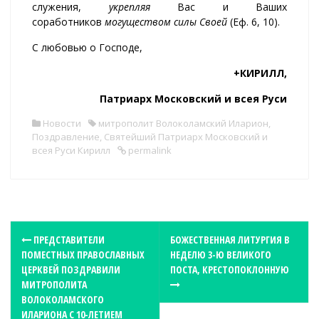
служения,
укрепляя
Вас и Ваших
соработников
могуществом силы Своей
(Еф. 6, 10).
С любовью о Господе,
+КИРИЛЛ,
Патриарх Московский и всея Руси
Новости
митрополит Волоколамский Иларион
,
Поздравление
,
Святейший Патриарх Московский и
всея Руси Кирилл
permalink
P
ПРЕДСТАВИТЕЛИ
БОЖЕСТВЕННАЯ ЛИТУРГИЯ В
ПОМЕСТНЫХ ПРАВОСЛАВНЫХ
НЕДЕЛЮ 3-Ю ВЕЛИКОГО
o
ЦЕРКВЕЙ ПОЗДРАВИЛИ
ПОСТА, КРЕСТОПОКЛОННУЮ
s
МИТРОПОЛИТА
t
ВОЛОКОЛАМСКОГО
ИЛАРИОНА С 10-ЛЕТИЕМ