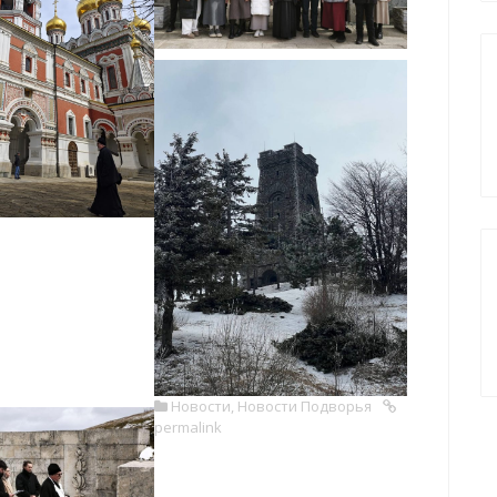
Новости
,
Новости Подворья
permalink