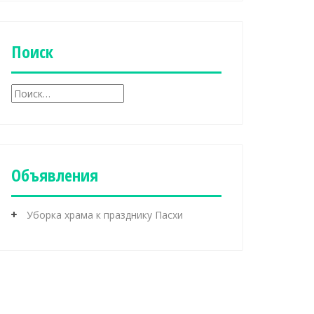
б
р
и
к
Поиск
и
Н
а
й
т
и
:
Объявления
Уборка храма к празднику Пасхи