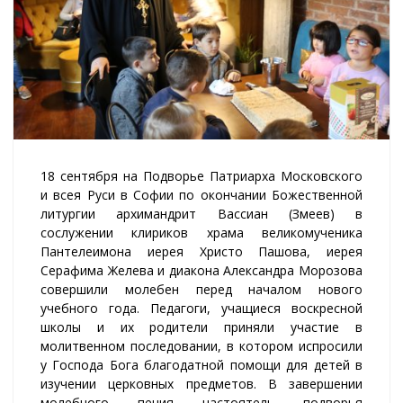
18 сентября на Подворье Патриарха Московского
и всея Руси в Софии по окончании Божественной
литургии архимандрит Вассиан (Змеев) в
сослужении клириков храма великомученика
Пантелеимона иерея Христо Пашова, иерея
Серафима Желева и диакона Александра Морозова
совершили молебен перед началом нового
учебного года. Педагоги, учащиеся воскресной
школы и их родители приняли участие в
молитвенном последовании, в котором испросили
у Господа Бога благодатной помощи для детей в
изучении церковных предметов. В завершении
молебного пения настоятель подворья