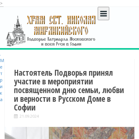
>
S
k
i
p
t
o
c
o
n
t
Настоятель Подворья принял
e
участие в мероприятии
n
посвященном дню семьи, любви
t
и верности в Русском Доме в
Софии
21.09.2024