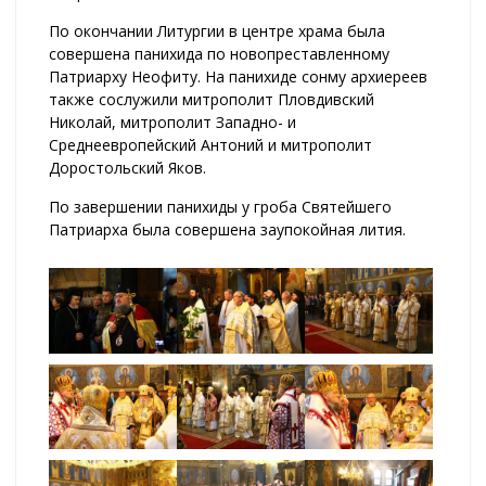
По окончании Литургии в центре храма была
совершена панихида по новопреставленному
Патриарху Неофиту. На панихиде сонму архиереев
также сослужили митрополит Пловдивский
Николай, митрополит Западно- и
Среднеевропейский Антоний и митрополит
Доростольский Яков.
По завершении панихиды у гроба Святейшего
Патриарха была совершена заупокойная лития.