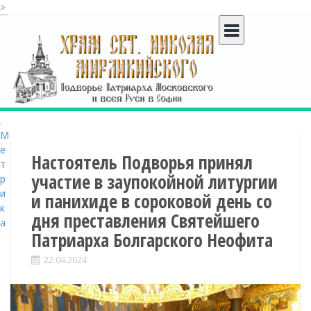
>
S
k
i
p
t
o
c
o
n
t
Настоятель Подворья принял
e
участие в заупокойной литургии
n
и панихиде в сороковой день со
t
дня преставления Святейшего
Патриарха Болгарского Неофита
22.04.2024