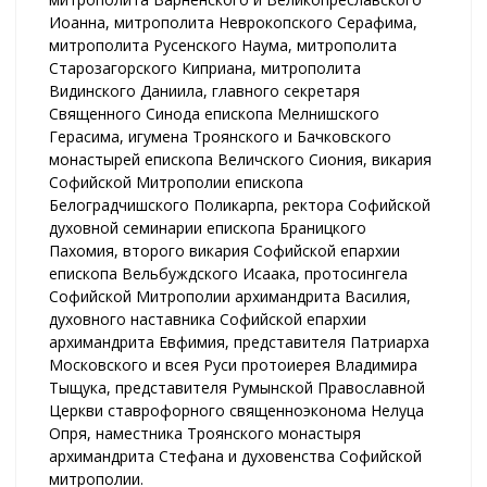
Иоанна, митрополита Неврокопского Серафима,
митрополита Русенского Наума, митрополита
Старозагорского Киприана, митрополита
Видинского Даниила, главного секретаря
Священного Синода епископа Мелнишского
Герасима, игумена Троянского и Бачковского
монастырей епископа Величского Сиония, викария
Софийской Митрополии епископа
Белоградчишского Поликарпа, ректора Софийской
духовной семинарии епископа Браницкого
Пахомия, второго викария Софийской епархии
епископа Вельбуждского Исаака, протосингела
Софийской Митрополии архимандрита Василия,
духовного наставника Софийской епархии
архимандрита Евфимия, представителя Патриарха
Московского и всея Руси протоиерея Владимира
Тыщука, представителя Румынской Православной
Церкви ставрофорного священноэконома Нелуца
Опря, наместника Троянского монастыря
архимандрита Стефана и духовенства Софийской
митрополии.