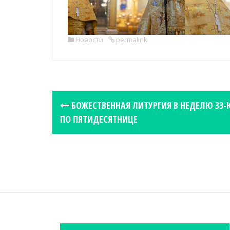
Новости
permalink
P
БОЖЕСТВЕННАЯ ЛИТУРГИЯ В НЕДЕЛЮ 33-
o
ПО ПЯТИДЕСЯТНИЦЕ
s
t
n
a
v
i
g