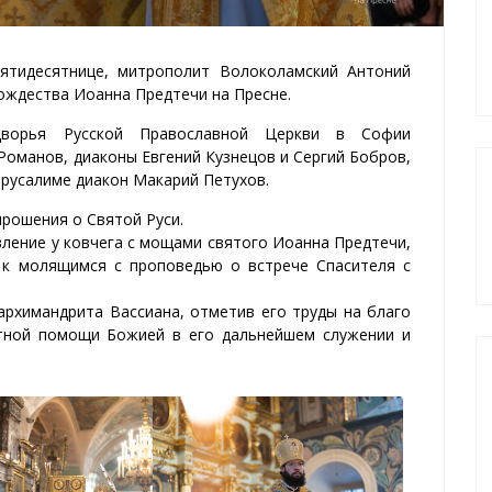
Пятидесятнице, митрополит Волоколамский Антоний
ождества Иоанна Предтечи на Пресне.
дворья Русской Православной Церкви в Софии
Романов, диаконы Евгений Кузнецов и Сергий Бобров,
ерусалиме диакон Макарий Петухов.
прошения о Святой Руси.
ление у ковчега с мощами святого Иоанна Предтечи,
 к молящимся с проповедью о встрече Спасителя с
рхимандрита Вассиана, отметив его труды на благо
атной помощи Божией в его дальнейшем служении и