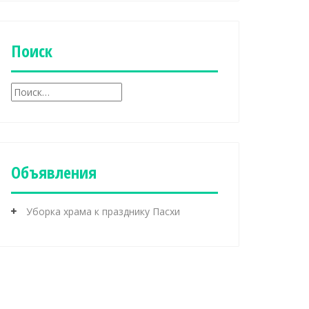
б
р
и
к
Поиск
и
Н
а
й
т
и
:
Объявления
Уборка храма к празднику Пасхи