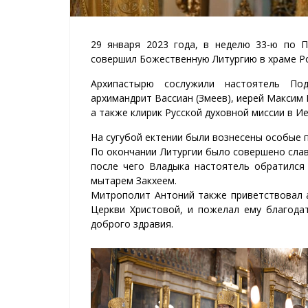
29 января 2023 года, в неделю 33-ю по 
совершил Божественную Литургию в храме Р
Архипастырю сослужили настоятель По
архимандрит Вассиан (Змеев), иерей Максим 
а также клирик Русской духовной миссии в И
На сугубой ектении были вознесены особые 
По окончании Литургии было совершено слав
после чего Владыка настоятель обратился
мытарем Закхеем.
Митрополит Антоний также приветствовал а
Церкви Христовой, и пожелал ему благод
доброго здравия.