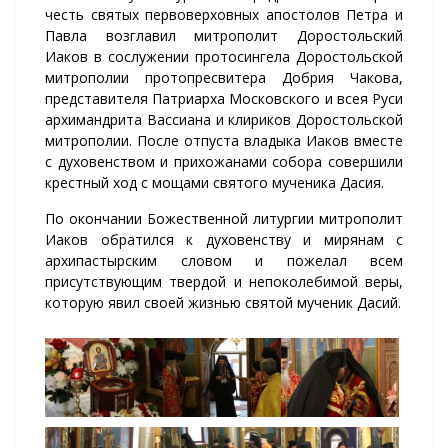
честь святых первоверховных апостолов Петра и
Павла возглавил митрополит Доростольский
Иаков в сослужении протосингела Доростольской
митрополии протопресвитера Добрия Чакова,
представителя Патриарха Московского и всея Руси
архимандрита Вассиана и клириков Доростольской
митрополии. После отпуста владыка Иаков вместе
с духовенством и прихожанами собора совершили
крестный ход с мощами святого мученика Дасия.
По окончании Божественной литургии митрополит
Иаков обратился к духовенству и мирянам с
архипастырским словом и пожелал всем
присутствующим твердой и непоколебимой веры,
которую явил своей жизнью святой мученик Дасий.