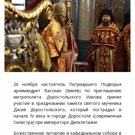
20 ноября настоятель Патриаршего Подворья
архимандрит Вассиан (Змеев) по приглашению
митрополита Доростольского Иакова принял
участие в праздновании памяти святого мученика
Дасия Доростольского, который пострадал в
начале IV века в городе Доростоле (современная
Силистра) при императоре Диоклетиане.
Божественную литургию в кафедральном соборе в