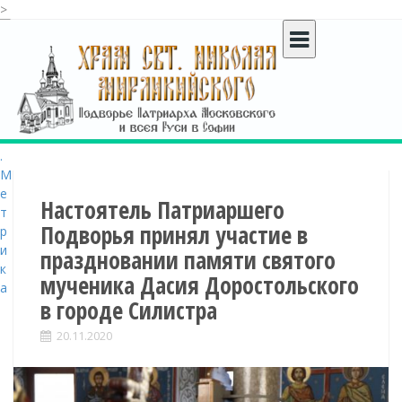
>
S
k
i
p
t
o
c
o
n
t
Настоятель Патриаршего
e
Подворья принял участие в
n
праздновании памяти святого
t
мученика Дасия Доростольского
в городе Силистра
20.11.2020