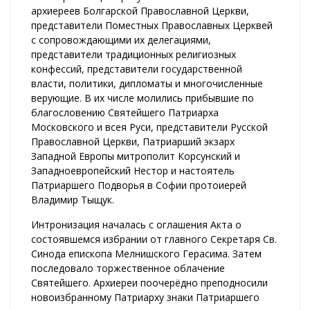
архиереев Болгарской Православной Церкви,
представители Поместных Православных Церквей
с сопровождающими их делегациями,
представители традиционных религиозных
конфессий, представители государственной
власти, политики, дипломаты и многочисленные
верующие. В их числе молились прибывшие по
благословению Святейшего Патриарха
Московского и всея Руси, представители Русской
Православной Церкви, Патриарший экзарх
Западной Европы митрополит Корсунский и
Западноевропейский Нестор и настоятель
Патриаршего Подворья в Софии протоиерей
Владимир Тыщук.
Интронизация началась с оглашения Акта о
состоявшемся избрании от главного Секретаря Св.
Синода епископа Мелнишского Герасима.
Затем
последовало торжественное облачение
Святейшего. Архиереи поочерёдно преподносили
новоизбранному Патриарху знаки Патриаршего