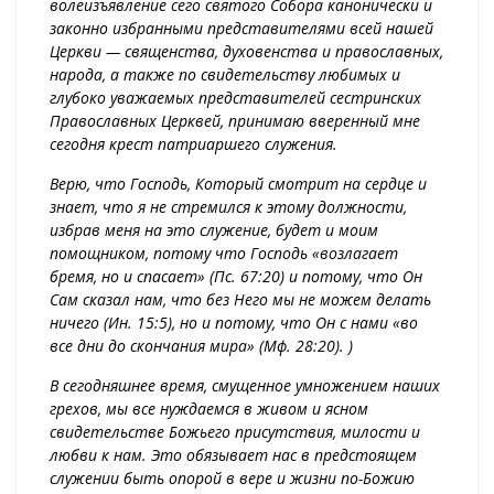
волеизъявление сего святого Собора канонически и
законно избранными представителями всей нашей
Церкви — священства, духовенства и православных,
народа, а также по свидетельству любимых и
глубоко уважаемых представителей сестринских
Православных Церквей, принимаю вверенный мне
сегодня крест патриаршего служения.
Верю, что Господь, Который смотрит на сердце и
знает, что я не стремился к этому должности,
избрав меня на это служение, будет и моим
помощником, потому что Господь «возлагает
бремя, но и спасает» (Пс. 67:20) и потому, что Он
Сам сказал нам, что без Него мы не можем делать
ничего (Ин. 15:5), но и потому, что Он с нами «во
все дни до скончания мира» (Мф. 28:20). )
В сегодняшнее время, смущенное умножением наших
грехов, мы все нуждаемся в живом и ясном
свидетельстве Божьего присутствия, милости и
любви к нам. Это обязывает нас в предстоящем
служении быть опорой в вере и жизни по-Божию