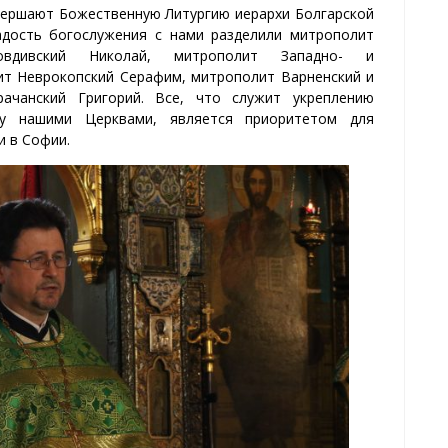
вершают Божественную Литургию иерархи Болгарской
адость богослужения с нами разделили митрополит
овдивский Николай, митрополит Западно- и
ит Неврокопский Серафим, митрополит Варненский и
ачанский Григорий. Все, что служит укреплению
ду нашими Церквами, является приоритетом для
и в Софии.