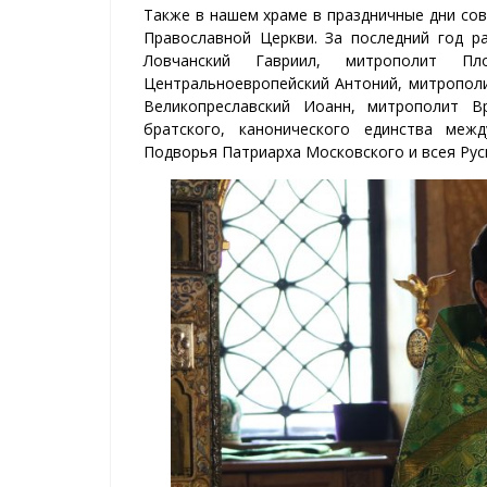
Также в нашем храме в праздничные дни со
Православной Церкви. За последний год р
Ловчанский Гавриил, митрополит Пл
Центральноевропейский Антоний, митропол
Великопреславский Иоанн, митрополит Вр
братского, канонического единства меж
Подворья Патриарха Московского и всея Рус