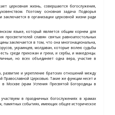
кает церковная жизнь, совершаются богослужения,
ховенством. Поэтому основная задача Подворья
и заключается в организации церковной жизни ради
янском языке, который является общим корнем для
дия просветителей славян святых равноапостольных
ины заключается в том, что она многонациональна,
лорусов, украинцев, молдаван, которые волею судьбы
есть среди прихожан и греки, и сербы, и македонцы.
ичные, но всех объединяет одна вера, участие в
, развитие и укрепление братских отношений между
й Православной Церковью. Такие же функции несет и
и в Москве (храм Успения Пресвятой Богородицы в
 участвуем в праздничных богослужениях в храмах
ях, памятных событиях, имеющих общее историческое