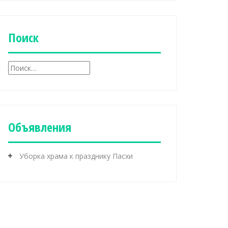
б
р
и
к
Поиск
и
Н
а
й
т
и
:
Объявления
Уборка храма к празднику Пасхи