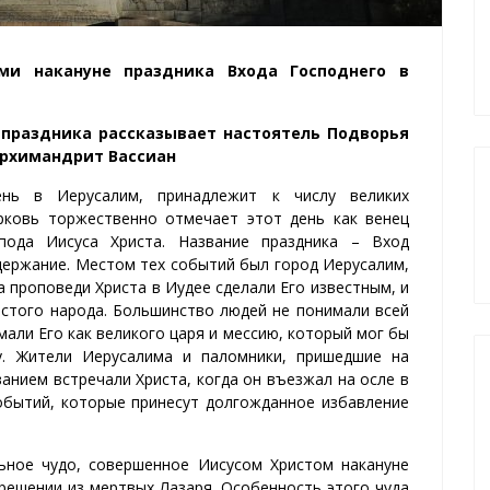
ми накануне праздника Входа Господнего в
праздника рассказывает настоятель Подворья
архимандрит Вассиан
ень в Иерусалим, принадлежит к числу великих
ерковь торжественно отмечает этот день как венец
пода Иисуса Христа. Название праздника – Вход
держание. Местом тех событий был город Иерусалим,
а проповеди Христа в Иудее сделали Его известным, и
остого народа. Большинство людей не понимали всей
мали Его как великого царя и мессию, который мог бы
у. Жители Иерусалима и паломники, пришедшие на
анием встречали Христа, когда он въезжал на осле в
обытий, которые принесут долгожданное избавление
ьное чудо, совершенное Иисусом Христом накануне
крешении из мертвых Лазаря. Особенность этого чуда