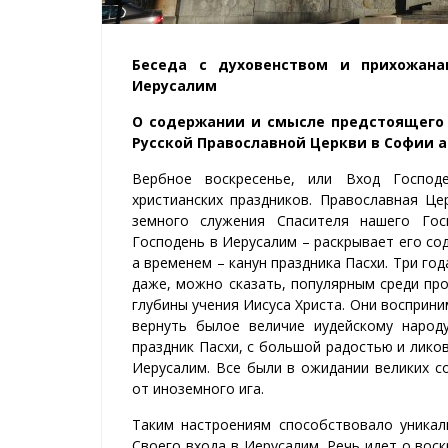
Беседа с духовенством и прихожана
Иерусалим
О содержании и смысле предстоящего 
Русской Православной Церкви в Софии 
Вербное воскресенье, или Вход Господ
христианских праздников. Православная Ц
земного служения Спасителя нашего Гос
Господень в Иерусалим – раскрывает его со
а временем – канун праздника Пасхи. Три год
даже, можно сказать, популярным среди пр
глубины учения Иисуса Христа. Они восприни
вернуть былое величие иудейскому народ
праздник Пасхи, с большой радостью и ликов
Иерусалим. Все были в ожидании великих с
от иноземного ига.
Таким настроениям способствовало уникал
Своего входа в Иерусалим. Речь идет о вос