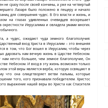
н не сразу после своей кончины, а уже на четвертый
 умершего Лазаря было положено в пещеру и начало
раниц для совершения чудес. В Его власти и жизнь, и
азом на глазах удивленных очевидцев воскрешает
а окрестности Иерусалима и овладела умами многих.
еобычного.
а, а чудес, ожидают чуда земного благополучия:
Царственный вход Христа в Иерусалим – это внешняя
тся в том, что Бог вошел в Иерусалим, чтобы через
вых даровать нам вечную жизнь в Царстве Небесном.
т нам нечто большее, чем земное благополучие, Он
стве Небесном. И вход в эту жизнь возможен только
волом этой веры является верба, которую освящают в
му что она олицетворяет ветви пальмы, которые
ношении того, кого признавали победителем. Христос
 это выражение нашей веры во Христа как Спасителя