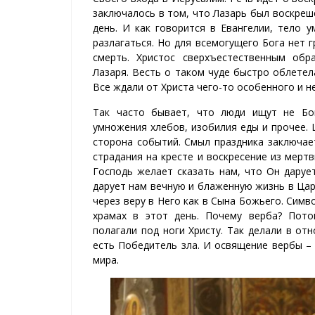
заключалось в том, что Лазарь был воскреше
день. И как говорится в Евангелии, тело
разлагаться. Но для всемогущего Бога нет г
смерть. Христос сверхъестественным обр
Лазаря. Весть о таком чуде быстро облетел
Все ждали от Христа чего-то особенного и н
Так часто бывает, что люди ищут не Бог
умножения хлебов, изобилия еды и прочее. 
сторона событий. Смыл праздника заключае
страдания на кресте и воскресение из мерт
Господь желает сказать нам, что Он даруе
дарует нам вечную и блаженную жизнь в Цар
через веру в Него как в Сына Божьего. Сим
храмах в этот день. Почему верба? Пото
полагали под ноги Христу. Так делали в от
есть Победитель зла. И освящение вербы –
мира.