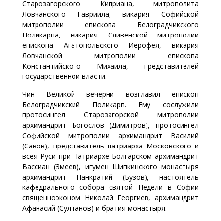
Старозагорского Киприана, митрополита
Ловчанского Гавриила, викария Софийской
митрополии епископа Белоградчикского
Поликарпа, викария Сливенской митрополии
епископа Агатопольского Иерофея, викария
Ловчанской митрополии епископа
Константийского Михаила, представителей
государственной власти.
Чин Великой вечерни возглавил епископ
Белоградчикский Поликарп. Ему сослужили
протосингел Старозагорской митрополии
архимандрит Богослов (Димитров), протосингел
Софийской митрополии архимандрит Василий
(Савов), представитель патриарха Московского и
всея Руси при Патриархе Болгарском архимандрит
Вассиан (Змеев), игумен Шипкинского монастыря
архимандрит Панкратий (Бузов), настоятель
кафедрального собора святой Недели в Софии
священноэконом Николай Георгиев, архимандрит
Афанасий (Султанов) и братия монастыря.