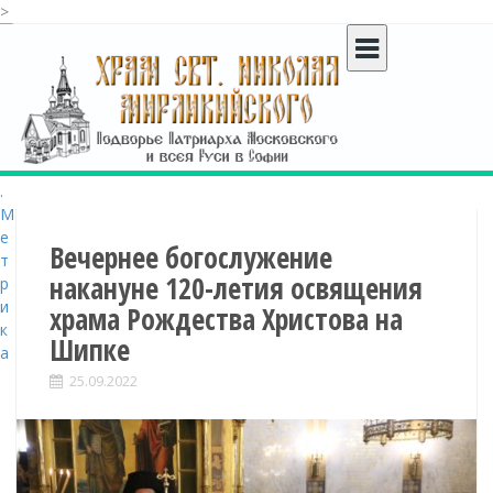
>
S
k
i
p
t
o
c
o
n
t
Вечернее богослужение
e
накануне 120-летия освящения
n
храма Рождества Христова на
t
Шипке
25.09.2022