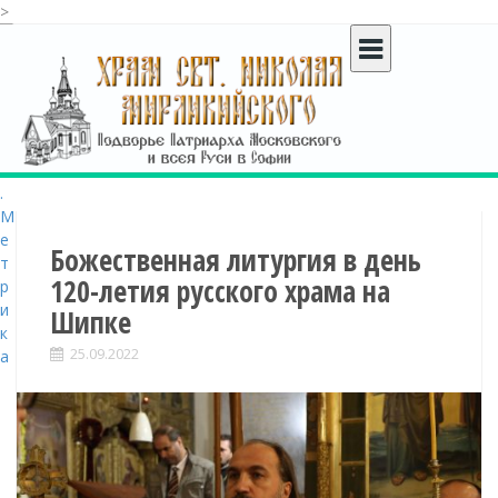
>
S
k
i
p
t
o
c
o
n
t
Божественная литургия в день
e
120-летия русского храма на
n
Шипке
t
25.09.2022