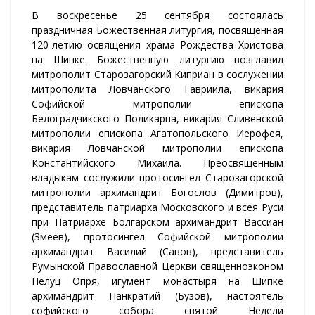
В воскресенье 25 сентября состоялась
праздничная Божественная литургия, посвященная
120-летию освящения храма Рождества Христова
на Шипке. Божественную литургию возглавил
митрополит Старозагорский Киприан в сослужении
митрополита Ловчанского Гавриила, викария
Софийской митрополии епископа
Белоградчикского Поликарпа, викария Сливенской
митрополии епископа Агатопольского Иерофея,
викария Ловчанской митрополии епископа
Константийского Михаила. Преосвященным
владыкам сослужили протосингел Старозагорской
митрополии архимандрит Богослов (Димитров),
представитель патриарха Московского и всея Руси
при Патриархе Болгарском архимандрит Вассиан
(Змеев), протосингел Софийской митрополии
архимандрит Василий (Савов), представитель
Румынской Православной Церкви священноэконом
Нелуц Опря, игумент монастыря на Шипке
архимандрит Панкратий (Бузов), настоятель
софийского собора святой Недели