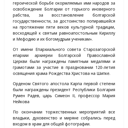
героической борьбе окормляемых ими народов за
освобождение Болгарии от горького иноверного
рабства, за восстановление болгарской
государственности, за достоинство попиравшейся
на протяжении пяти веков культурной традиции,
восходящей к святым равноапостольным Кириллу
и Мефодию и их богомудрым ученикам».
От имени Епархиального совета Старозагорской
епархии архиереи Болгарской Православной
Церкви были награждены памятным медалями и
грамотами за участие в праздновании 120-летия
освящения храма Рождества Христова на Шипке.
Орденом Святого апостола Карпа первой степени
были награждены президент Республики Болгария
Румен Радев, царь Симеон II, профессор Мария
Нейкова
По окончании торжественных мероприятий все
владыки, духовенство и миряне собрались перед
входом в храм для общей фотографии.