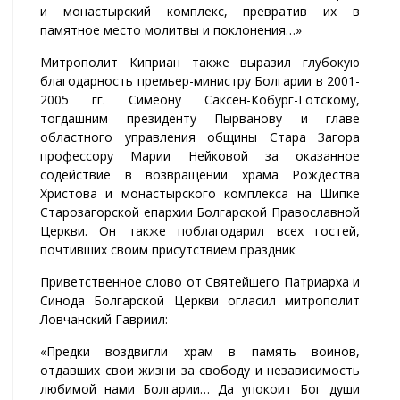
и монастырский комплекс, превратив их в
памятное место молитвы и поклонения…»
Митрополит Киприан также выразил глубокую
благодарность премьер-министру Болгарии в 2001-
2005 гг. Симеону Саксен-Кобург-Готскому,
тогдашним президенту Пырванову и главе
областного управления общины Стара Загора
профессору Марии Нейковой за оказанное
содействие в возвращении храма Рождества
Христова и монастырского комплекса на Шипке
Старозагорской епархии Болгарской Православной
Церкви. Он также поблагодарил всех гостей,
почтивших своим присутствием праздник
Приветственное слово от Святейшего Патриарха и
Синода Болгарской Церкви огласил митрополит
Ловчанский Гавриил:
«Предки воздвигли храм в память воинов,
отдавших свои жизни за свободу и независимость
любимой нами Болгарии… Да упокоит Бог души