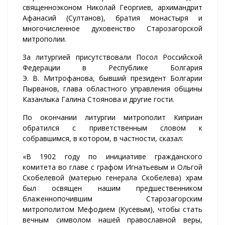
священноэконом Николай Георгиев, архимандрит
Афанасий (Султанов), братия монастыря и
многочисленное духовенство Старозагорской
митрополии.
За литургией присутствовали Посол Российской
Федерации в Республике Болгария
Э. В. Митрофанова, бывший президент Болгарии
Пырванов, глава областного управления общины
Казанлыка Галина Стоянова и другие гости.
По окончании литургии митрополит Киприан
обратился с приветственным словом к
собравшимся, в котором, в частности, сказал:
«В 1902 году по инициативе гражданского
комитета во главе с графом Игнатьевым и Ольгой
Скобелевой (матерью генерала Скобелева) храм
был освящен нашим предшественником
блаженнопочившим Старозагорским
митрополитом Мефодием (Кусевым), чтобы стать
вечным символом нашей православной веры,