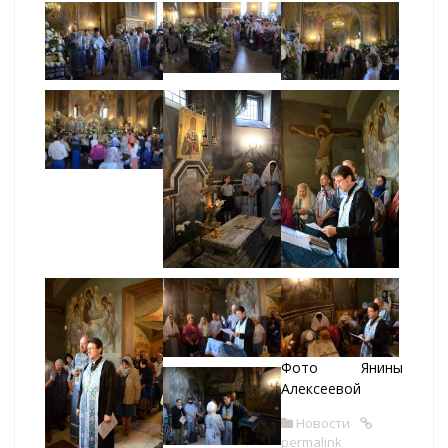
Фото Янины
Алексеевой
Новости
permalink