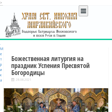
>
S
k
i
p
t
o
c
o
n
t
Божественная литургия на
e
праздник Успения Пресвятой
n
Богородицы
t
28.08.2021