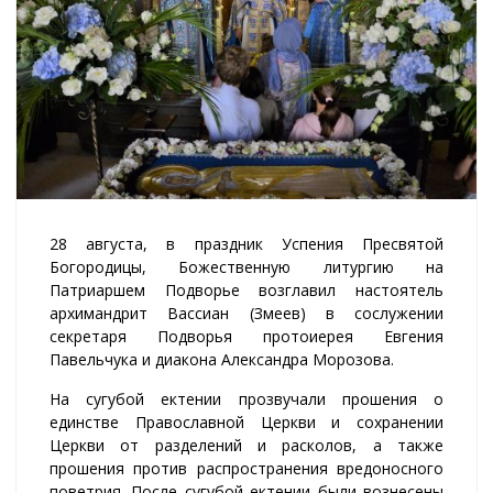
28 августа, в праздник Успения Пресвятой
Богородицы, Божественную литургию на
Патриаршем Подворье возглавил настоятель
архимандрит Вассиан (Змеев) в сослужении
секретаря Подворья протоиерея Евгения
Павельчука и диакона Александра Морозова.
На сугубой ектении прозвучали прошения о
единстве Православной Церкви и сохранении
Церкви от разделений и расколов, а также
прошения против распространения вредоносного
поветрия. После сугубой ектении были вознесены