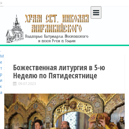
>
S
k
i
p
t
o
c
o
n
t
Божественная литургия в 5-ю
e
Неделю по Пятидесятнице
n
t
09.07.2023