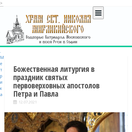
>
S
k
i
p
t
o
c
o
n
t
Божественная литургия в
e
праздник святых
n
первоверховных апостолов
t
Петра и Павла
12.07.2021