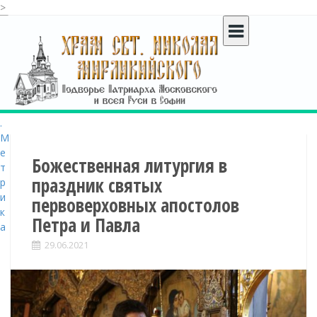
>
S
k
i
p
t
o
c
o
n
t
Божественная литургия в
e
праздник святых
n
первоверховных апостолов
t
Петра и Павла
29.06.2021