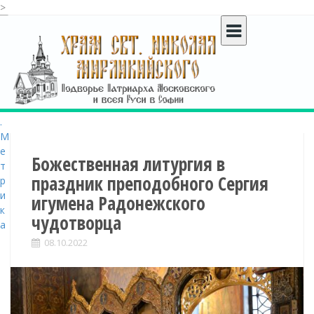
>
S
k
i
p
t
o
c
o
n
t
Божественная литургия в
e
праздник преподобного Сергия
n
игумена Радонежского
t
чудотворца
08.10.2022