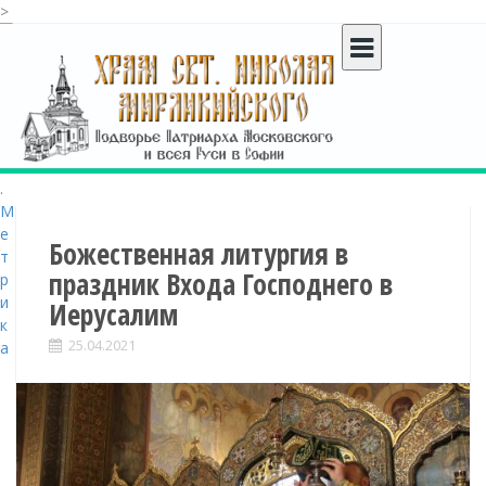
>
S
k
i
p
t
o
c
o
n
t
Божественная литургия в
e
праздник Входа Господнего в
n
Иерусалим
t
25.04.2021