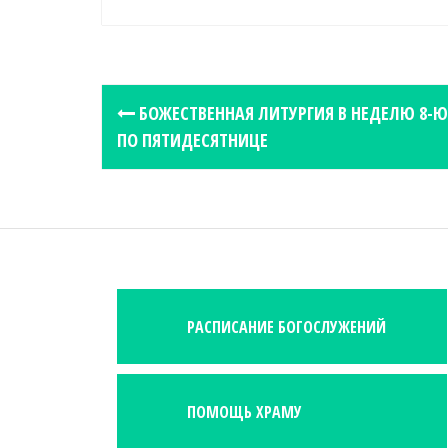
P
БОЖЕСТВЕННАЯ ЛИТУРГИЯ В НЕДЕЛЮ 8-Ю
o
ПО ПЯТИДЕСЯТНИЦЕ
s
t
n
a
v
i
РАСПИСАНИЕ БОГОСЛУЖЕНИЙ
g
a
t
i
ПОМОЩЬ ХРАМУ
o