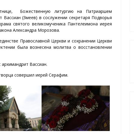
ятнице, Божественную литургию на Патриаршем
т Вассиан (Змеев) в сослужении секретаря Подворья
 храма святого великомученика Пантелеимона иерея
акона Александра Морозова.
 единстве Православной Церкви и сохранении Церкви
 ектении была вознесена молитва о восстановлении
 архимандрит Вассиан.
ворца совершил иерей Серафим.