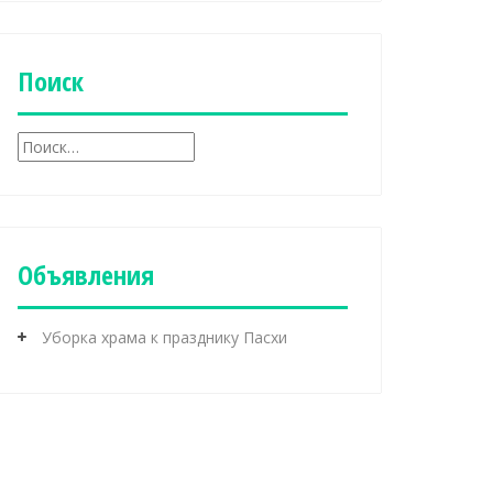
б
р
и
к
Поиск
и
Н
а
й
т
и
:
Объявления
Уборка храма к празднику Пасхи