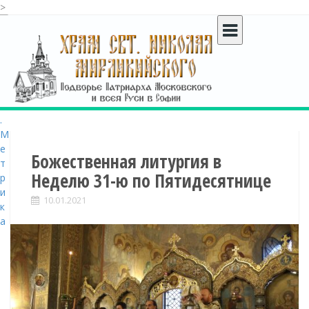
>
S
k
i
p
t
o
c
o
n
t
Божественная литургия в
e
Неделю 31-ю по Пятидесятнице
n
t
10.01.2021