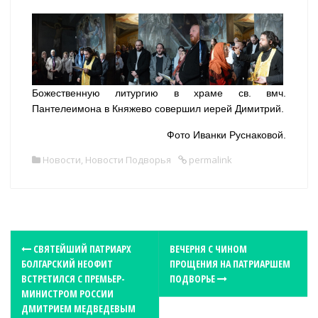
Божественную литургию в храме св. вмч.
Пантелеимона в Княжево совершил иерей Димитрий.
Фото Иванки Руснаковой.
Новости
,
Новости Подворья
permalink
P
СВЯТЕЙШИЙ ПАТРИАРХ
ВЕЧЕРНЯ С ЧИНОМ
БОЛГАРСКИЙ НЕОФИТ
ПРОЩЕНИЯ НА ПАТРИАРШЕМ
o
ВСТРЕТИЛСЯ С ПРЕМЬЕР-
ПОДВОРЬЕ
s
МИНИСТРОМ РОССИИ
t
ДМИТРИЕМ МЕДВЕДЕВЫМ