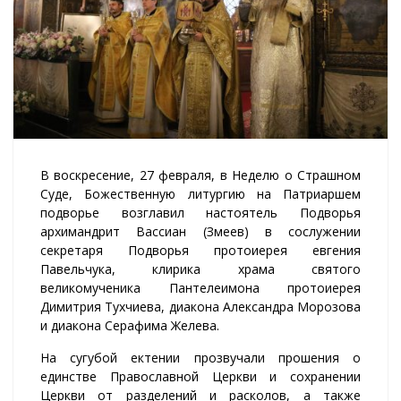
В воскресение, 27 февраля, в Неделю о Страшном
Суде, Божественную литургию на Патриаршем
подворье возглавил настоятель Подворья
архимандрит Вассиан (Змеев) в сослужении
секретаря Подворья протоиерея евгения
Павельчука, клирика храма святого
великомученика Пантелеимона протоиерея
Димитрия Тухчиева, диакона Александра Морозова
и диакона Серафима Желева.
На сугубой ектении прозвучали прошения о
единстве Православной Церкви и сохранении
Церкви от разделений и расколов, а также