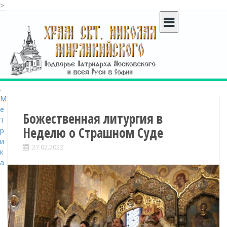
>
S
k
i
p
t
o
c
o
n
t
Божественная литургия в
e
Неделю о Страшном Суде
n
t
27.02.2022