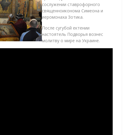
сослужении ставрофорного
священноиконома Симеона и
иеромонаха Зотика.
После сугубой ектении
настоятель Подворья вознес
молитву о мире на Украине.