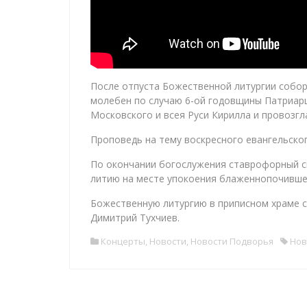
После отпуста Божественной литургии собо
молебен по случаю 6-ой годовщины Патриар
Московского и всея Руси Кирилла и провозг
Проповедь на тему воскресного евангельско
По окончании богослужения ставрофорный 
литию на месте упокоения блаженнопочивше
Божественную литургию в приписном храме с
Димитрий Тухчиев.
Концерты
,
Новости
,
Новости Подворья
Нов