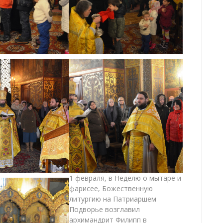
1 февраля, в Неделю о мытаре и
фарисее, Божественную
литургию на Патриаршем
Подворье возглавил
архимандрит Филипп в