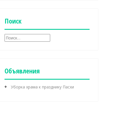
б
р
и
к
Поиск
и
Н
а
й
т
и
:
Объявления
Уборка храма к празднику Пасхи