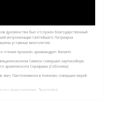
ром духовенства был отслужен благодарственный
шей интронизации Святейшего Патриарха
лашены уставные многолетия.
го чтения произнёс архимандрит Филипп.
священноэконом Симеон совершил заупокойную
го архиепископа Серафима (Соболева).
в. вмч. Пантелеимона в Княжево совершил иерей
ости с видеозаписями
permalink