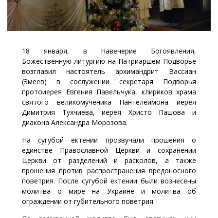
18 января, в Навечерие Богоявления,
Божественную литургию на Патриаршем Подворье
возглавил настоятель архимандрит Вассиан
(Змеев) в сослужении секретаря Подворья
протоиерея Евгения Павельчука, клириков храма
святого великомученика Пантелеимона иерея
Димитрия Тухчиева, иерея Христо Пашова и
диакона Александра Морозова.
На сугубой ектении прозвучали прошения о
единстве Православной Церкви и сохранении
Церкви от разделений и расколов, а также
прошения против распространения вредоносного
поветрия. После сугубой ектении были вознесены
молитва о мире на Украине и молитва об
ограждении от губительного поветрия.