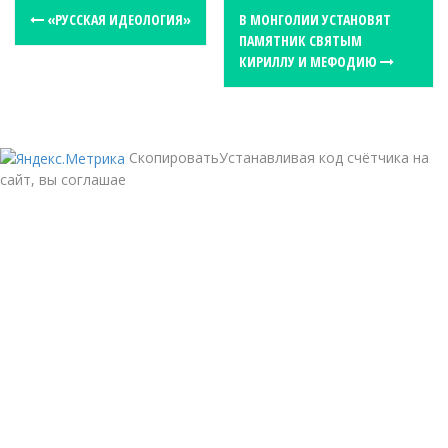
P
«РУССКАЯ ИДЕОЛОГИЯ»
В МОНГОЛИИ УСТАНОВЯТ
ПАМЯТНИК СВЯТЫМ
o
КИРИЛЛУ И МЕФОДИЮ
s
t
n
a
СкопироватьУстанавливая код счётчика на
сайт, вы соглашае
v
i
g
a
t
i
o
n