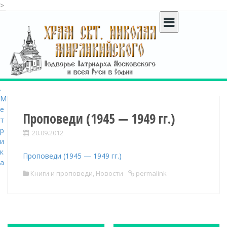
>
S
k
i
p
t
o
c
o
n
t
Проповеди (1945 — 1949 гг.)
e
20.09.2012
n
t
Проповеди (1945 — 1949 гг.)
Книги и проповеди
,
Новости
permalink