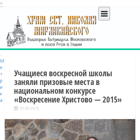
>
S
k
i
p
t
o
c
o
n
t
Учащиеся воскресной школы
e
заняли призовые места в
n
национальном конкурсе
t
«Воскресение Христово — 2015»
01.05.2015