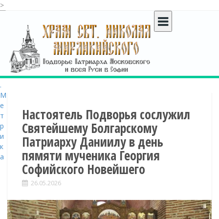
>
S
k
i
p
t
o
c
o
n
t
Настоятель Подворья сослужил
e
Святейшему Болгарскому
n
Патриарху Даниилу в день
t
пямяти мученика Георгия
Софийского Новейшего
26.05.2026