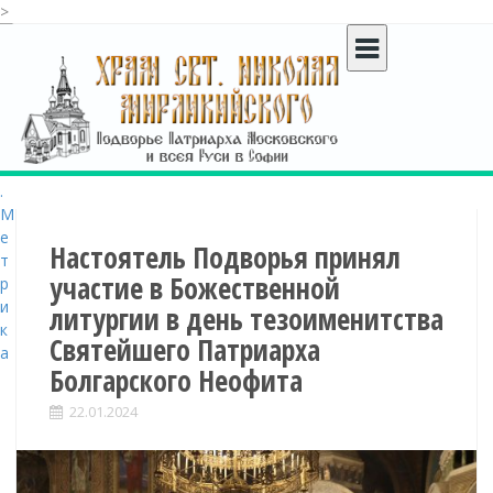
>
S
k
i
p
t
o
c
o
n
t
Настоятель Подворья принял
e
участие в Божественной
n
литургии в день тезоименитства
t
Святейшего Патриарха
Болгарского Неофита
22.01.2024