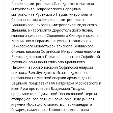
Гавриила, митрополита Пловдивского Николая,
митрополита Неврокопского Серафима,
митрополита Русенского Наума, митрополита
Старозагорского Киприана, митрополита
Врачанского Григория, митрополита Видинского
Даниила, митрополита Доростольского Якова,
главного секретаря Священного Синода епископа
Мелникского Герасима, игумена Троянского и
Бачковского монастырей епископа Величского
Сиония, викария Софийской Митрополии епископа
Белоградчишского Поликарпа, ректора Софийской
духовной семинарии епископа Браницкого
Пахомия, второго викария Софийской епархии
епископа Вельбуждского Исаака, духовного
наставника Софийской епархии архимандрита
Евфимия, представителя Патриарха Московского и
всея Руси протоиерея Владимира Тыщука,
представителя Румынской Православной Церкви
ставрофорного священноэконома Нелуца Опря,
игумена Искрецкого монастыря архимандрита
Януария, наместника Троянского монастыря