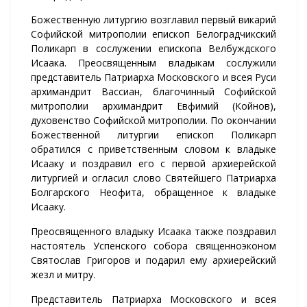
Божественную литургию возглавил первый викарий
Софийской митрополии епископ Белоградчикский
Поликарп в сослужении епископа Велбуждского
Исаака. Преосвященным владыкам сослужили
представитель Патриарха Московского и всея Руси
архимандрит Вассиан, благочинный Софийской
митрополии архимандрит Евфимий (Койнов),
духовенство Софийской митрополии. По окончании
Божественной литургии епископ Поликарп
обратился с приветственным словом к владыке
Исааку и поздравил его с первой архиерейской
литургией и огласил слово Святейшего Патриарха
Болгарского Неофита, обращенное к владыке
Исааку.
Преосвященного владыку Исаака также поздравил
настоятель Успенского собора священноэконом
Святослав Григоров и подарил ему архиерейский
жезл и митру.
Представитель Патриарха Московского и всея