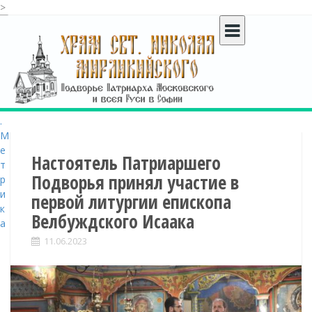
>
S
k
i
p
t
o
c
o
n
t
Настоятель Патриаршего
e
Подворья принял участие в
n
первой литургии епископа
t
Велбуждского Исаака
11.06.2023