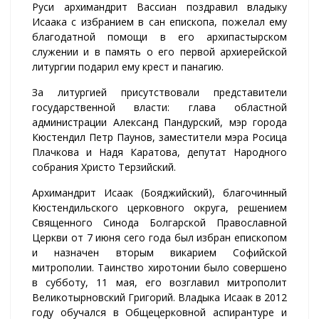
Руси архимандрит Вассиан поздравил владыку
Исаака с избранием в сан епископа, пожелал ему
благодатной помощи в его архипастырском
служении и в память о его первой архиерейской
литургии подарил ему крест и панагию.
За литургией присутствовали представители
государственной власти: глава областной
администрации Александ Пандурский, мэр города
Кюстендил Петр Паунов, заместители мэра Росица
Плачкова и Надя Каратова, депутат Народного
собрания Христо Терзийский.
Архимандрит Исаак (Бояджийский), благочинный
Кюстендильского церковного округа, решением
Священного Синода Болгарской Православной
Церкви от 7 июня сего года был избран епископом
и назначен вторым викарием Софийской
митрополии. Таинство хиротонии было совершено
в субботу, 11 мая, его возглавил митрополит
Великотырновский Григорий. Владыка Исаак в 2012
году обучался в Общецерковной аспирантуре и