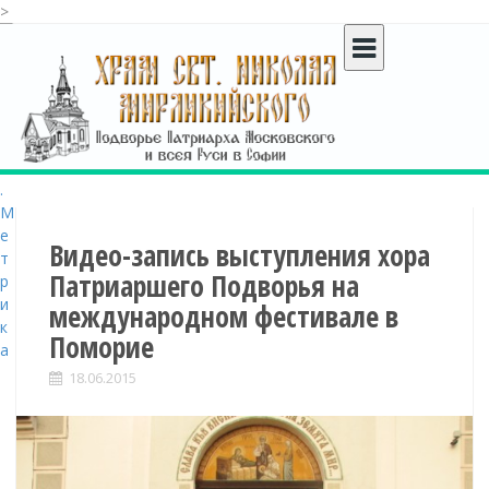
>
S
k
i
p
t
o
c
o
n
t
Видео-запись выступления хора
e
Патриаршего Подворья на
n
международном фестивале в
t
Поморие
18.06.2015