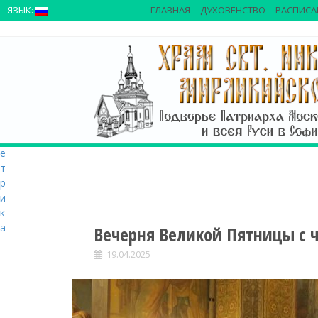
>
ЯЗЫК:
ГЛАВНАЯ
ДУХОВЕНСТВО
РАСПИСА
S
k
i
p
t
o
c
o
n
t
e
n
t
Вечерня Великой Пятницы с
19.04.2025