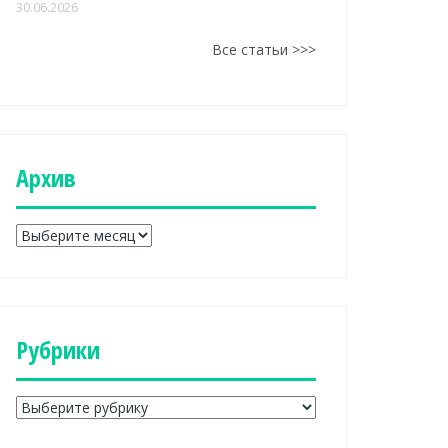
30.06.2026
Все статьи >>>
Aрхив
A
р
х
и
в
Рубрики
Р
у